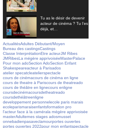
Tu as le désir de devenir
acteur de cinéma ? Tu l’es
déjà, et…
Actualités
Adultes Débutant/Moyen
Bureau des castings
Castings
Classe Interprétation
Etre acteur
JM Ribes
JMRibes
La mégère apprivoisée
Master
Palace
Pour mon ado
Section Ado
Section Enfant
Shakespeare
acteur à Paris
ados
atelier specatcle
atelierspectacle
cours de cinéma
cours de cinéma en ligne
cours de theatre à Paris
cours de theatreado
cours de théâtre en ligne
cours enligne
coursdecinéma
coursdetheatreado
coursdethéâtreenligne
developpement personnel
ecole paris marais
ecoleparismarais
enfants
formation pro
l'acteur face à la caméra
la mégère apprivoisée
masterAdulte
mes stages ados
musset
onnebadienpasaveclamour
portes ouvertes
portes ouvertes 2022
pour mon enfant
spectacle