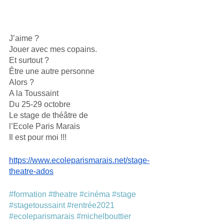
J’aime ?
Jouer avec mes copains.
Et surtout ?
Être une autre personne
Alors ?
A la Toussaint
Du 25-29 octobre
Le stage de théâtre de
l’Ecole Paris Marais
Il est pour moi !!!
https://www.ecoleparismarais.net/stage-
theatre-ados
#formation
#theatre
#cinéma
#stage
#stagetoussaint
#rentrée2021
#ecoleparismarais
#michelbouttier