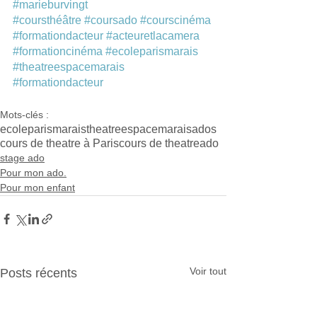
#marieburvingt
#coursthéâtre
#coursado
#courscinéma
#formationdacteur
#acteuretlacamera
#formationcinéma
#ecoleparismarais
#theatreespacemarais
#formationdacteur
Mots-clés :
ecoleparismarais
theatreespacemarais
ados
cours de theatre à Paris
cours de theatreado
stage ado
Pour mon ado.
Pour mon enfant
Voir tout
Posts récents