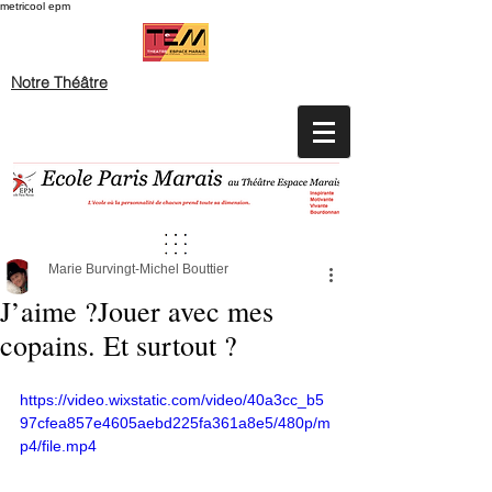
metricool epm
Notre Théâtre
Marie Burvingt-Michel Bouttier
J’aime ?Jouer avec mes
copains. Et surtout ?
https://video.wixstatic.com/video/40a3cc_b5
97cfea857e4605aebd225fa361a8e5/480p/m
p4/file.mp4