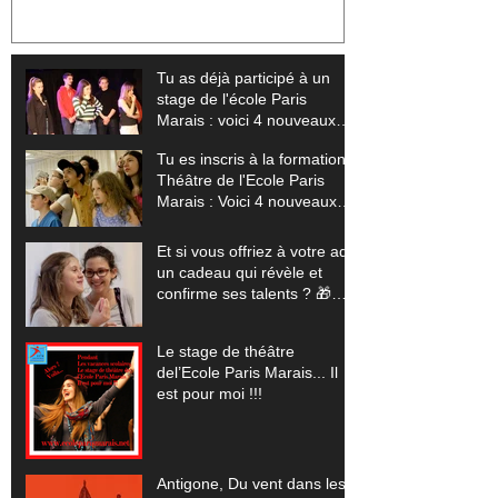
nouveaux stages pour sublimer
Voici 4 nouvea
ton talent (+ tes vidéos offertes)
exploser tes li
offertes) 🎬
Tu as déjà participé à un
stage de l'école Paris
Marais : voici 4 nouveaux
stages pour sublimer ton
Tu es inscris à la formation
talent (+ tes vidéos offertes)
Théâtre de l'Ecole Paris
Marais : Voici 4 nouveaux
stages pour exploser tes
limites (+ tes vidéos
Et si vous offriez à votre ado
offertes) 🎬
un cadeau qui révèle et
confirme ses talents ? 🎁
(Pour les vacances scolaires
de Noêl 2025... un stage
Le stage de théâtre
théâtre, cinéma, comédie
del’Ecole Paris Marais... Il
musicale, improvisation)
est pour moi !!!
Antigone, Du vent dans les