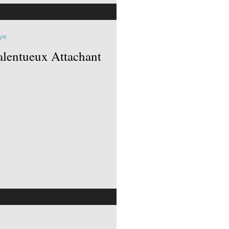
ye
alentueux Attachant