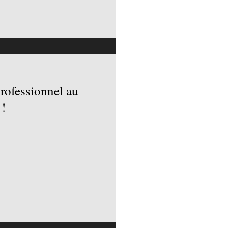
professionnel au
 cinéma “ !