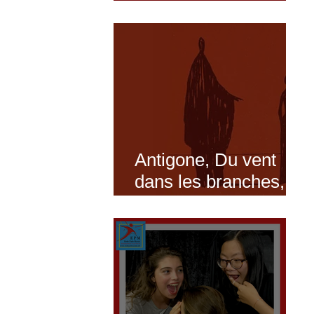
Marais... Il est pour
moi !!!
Antigone, Du vent
dans les branches,
Je ne cours pas je
vole : Les ateliers
spectacles pour
2023-24