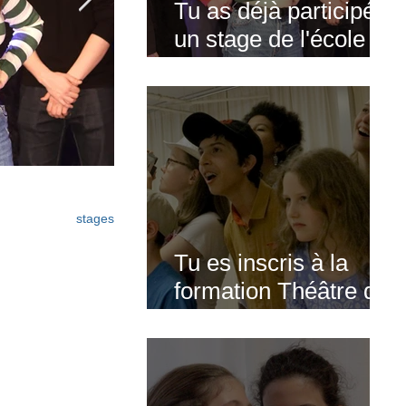
Tu as déjà participé à
un stage de l'école
Paris Marais : voici 4
nouveaux stages
pour sublimer ton
talent (+ tes vidéos
offertes)
stages
stage pour m
Tu es inscris à la formation Théâ
Tu es inscris à la
nouveaux stages
l'Ecole Paris Marais : Voici 4 no
formation Théâtre de
t (+ tes vidéos
stages pour exploser tes limites 
l'Ecole Paris Marais :
offertes)
vidéos offert
Voici 4 nouveaux
stages pour exploser
tes limites (+ tes