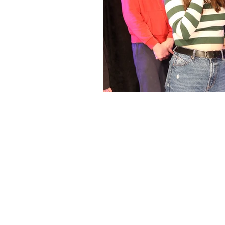
Tu as déjà participé à un stage de l'école
Paris Marais : voici 4 
pour sublimer ton talen