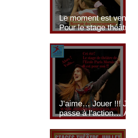
Le moment est venu !
Pour le stage théâtre
ado de juillet, je
passe à l’action…
J’aime… Jouer !!! Je
passe à l’action… Au
stage de théâtre de
Juillet !