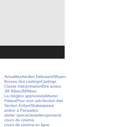
Featured Posts
Actualités
Adultes Débutant/Moyen
Bureau des castings
Castings
Classe Interprétation
Etre acteur
JM Ribes
JMRibes
La mégère apprivoisée
Master
Palace
Pour mon ado
Section Ado
Section Enfant
Shakespeare
acteur à Paris
ados
atelier specatcle
atelierspectacle
cours de cinéma
cours de cinéma en ligne