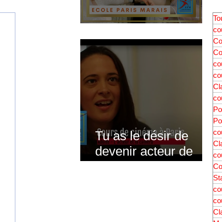
To
Stage théâtre à Noël
co
Co
co
co
Cl
co
Po
Po
co
Tu as le désir de
Cl
devenir acteur de
co
cinéma ? Tu l’es
Co
St
déjà, et…
co
co
Cl