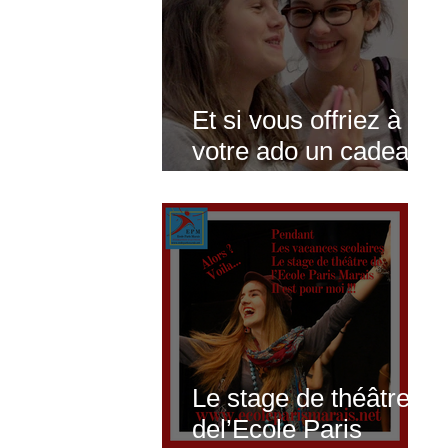
vidéos offertes) 🎬
Et si vous offriez à
votre ado un cadeau
qui révèle et confirme
ses talents ? 🎁(Pour
les vacances
scolaires de Noêl
2025... un stage
théâtre, cinéma,
comédie musicale,
Le stage de théâtre
improvisation)
del’Ecole Paris