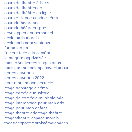
cours de theatre à Paris
cours de theatreado
Recent Posts
cours de théâtre en ligne
cours enligne
coursdecinéma
coursdetheatreado
coursdethéâtreenligne
developpement personnel
ecole paris marais
ecoleparismarais
enfants
formation pro
l'acteur face à la caméra
la mégère apprivoisée
stages
masterAdulte
mes stages ados
Et si vous offriez à votre ado un cadeau
musset
onnebadienpasaveclamour
on ado.
portes ouvertes
qui révèle et confirme ses talents ? 🎁
tre de
portes ouvertes 2022
pour mon enfant
spectacle
(Pour les vacances scolaires de Noêl
uveaux
stage ado
stage cinéma
2025... un stage théâtre, cinéma,
stage comédie musicale
(+ tes
stage de comédie musicale ado
comédie musicale, improvisation)
es) 🎬
stage impro
stage pour mon ado
stage pour mon enfant
stage theatre ado
stage théâtre
stages
theatre espace marais
theatreespacemarais
témoignages