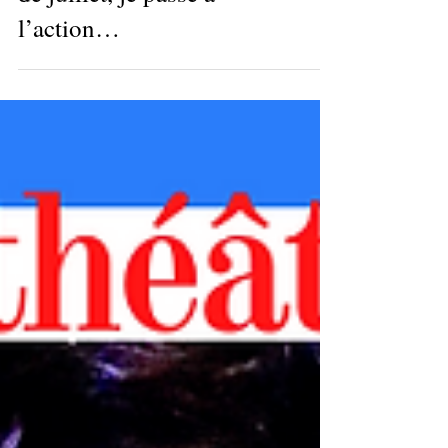
Pour le stage théâtre ado
de juillet, je passe à
l’action…