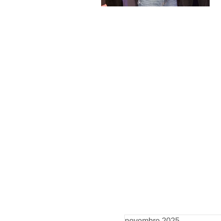
Tu as déjà participé à
Tu
un stage de l'école Paris
fo
Marais : voici 4
l'
nouveaux stages pour
Vo
sublimer ton talent (+
po
tes vidéos offertes)
(+
novembre 2025