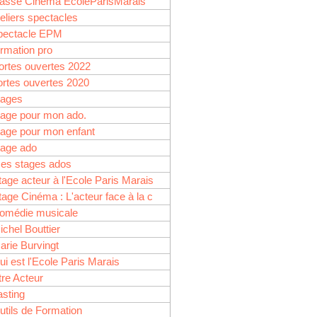
lasse Cinéma EcoleParisMarais
et
teliers spectacles
pectacle EPM
ormation pro
ortes ouvertes 2022
ortes ouvertes 2020
tages
tage pour mon ado.
tage pour mon enfant
tage ado
es stages ados
tage acteur à l'Ecole Paris Marais
tage Cinéma : L'acteur face à la c
omédie musicale
ichel Bouttier
arie Burvingt
ui est l'Ecole Paris Marais
tre Acteur
asting
 acteur de cinéma ? Tu
utils de Formation