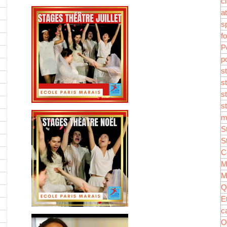
c
Stage Théâtre ado en juill
a
s
f
P
p
s
s
s
s
Stage théâtre à Noël
m
S
S
C
M
M
Q
E
c
Tu as le désir de devenir
O