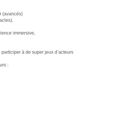
r (avancés)
acles).
rience immersive, 
participer à de super jeux d’acteurs 
urs :