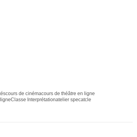
tés
cours de cinéma
cours de théâtre en ligne
ligne
Classe Interprétation
atelier specatcle