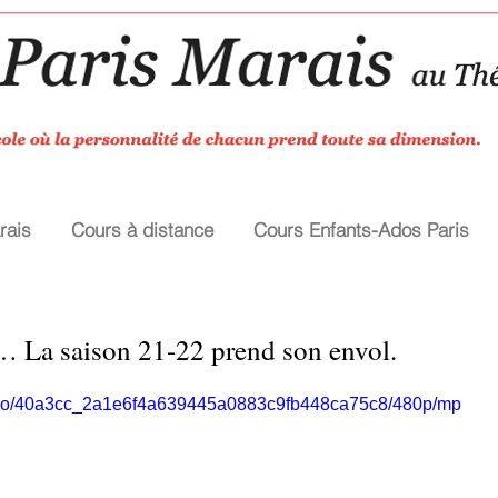
rais
Cours à distance
Cours Enfants-Ados Paris
… La saison 21-22 prend son envol.
/video/40a3cc_2a1e6f4a639445a0883c9fb448ca75c8/480p/mp