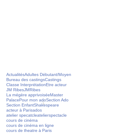
Actualités
Adultes Débutant/Moyen
Bureau des castings
Castings
Classe Interprétation
Etre acteur
 stages pour sublimer
JM Ribes
JMRibes
ertes)
La mégère apprivoisée
Master
Palace
Pour mon ado
Section Ado
Section Enfant
Shakespeare
acteur à Paris
ados
on Théâtre de l'Ecole
atelier specatcle
atelierspectacle
cours de cinéma
uveaux stages pour
cours de cinéma en ligne
 vidéos offertes) 🎬
cours de theatre à Paris