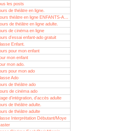
eliers spectacles pour
ous les posts
ours de théâtre en ligne.
Cours théâtre en ligne ENFANTS-ADOS
ours de théâtre en ligne adulte.
ours de cinéma en ligne
 le stage théâtre ado
ours d'essai enfant-ado gratuit
tion…
lasse Enfant.
ours pour mon enfant
our mon enfant
our mon ado.
ours pour mon ado
lasse Ado
ours de théâtre ado
ours de cinéma ado
e à l’action… Au stage
tage d'intégration, d'accès adulte
ours de théâtre adulte.
ours de théâtre adulte
lasse Interprétation Débutant/Moye
aster