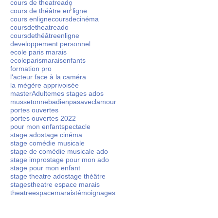
cours de theatreado
cours de théâtre en ligne
ge Théâtre ado en
Stage théâtre à Noël
Inca
cours enligne
coursdecinéma
coursdetheatreado
let
l'at
coursdethéâtreenligne
 ado un cadeau qui
developpement personnel
ents ? 🎁(Pour les
ME
ecole paris marais
l 2025... un stage
ecoleparismarais
enfants
APP
 musicale,
formation pro
l'acteur face à la caméra
la mégère apprivoisée
masterAdulte
mes stages ados
musset
onnebadienpasaveclamour
portes ouvertes
ole Paris Marais... Il
portes ouvertes 2022
pour mon enfant
spectacle
stage ado
stage cinéma
stage comédie musicale
stage de comédie musicale ado
stage impro
stage pour mon ado
stage pour mon enfant
stage theatre ado
stage théâtre
stages
theatre espace marais
theatreespacemarais
témoignages
es branches, Je ne