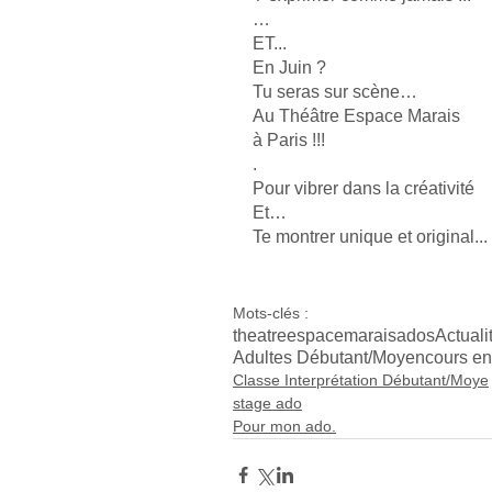
…
ET...
En Juin ?
Tu seras sur scène…
Au Théâtre Espace Marais
à Paris !!!
.
Pour vibrer dans la créativité
Et…
Te montrer unique et original...
Mots-clés :
theatreespacemarais
ados
Actuali
Adultes Débutant/Moyen
cours en
Classe Interprétation Débutant/Moye
stage ado
Pour mon ado.