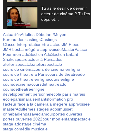
Tu as le désir de devenir
acteur de cinéma ? Tu l’es
déjà, et…
Actualités
Adultes Débutant/Moyen
Bureau des castings
Castings
Classe Interprétation
Etre acteur
JM Ribes
JMRibes
La mégère apprivoisée
Master
Palace
Pour mon ado
Section Ado
Section Enfant
Shakespeare
acteur à Paris
ados
atelier specatcle
atelierspectacle
cours de cinéma
cours de cinéma en ligne
cours de theatre à Paris
cours de theatreado
cours de théâtre en ligne
cours enligne
coursdecinéma
coursdetheatreado
coursdethéâtreenligne
developpement personnel
ecole paris marais
ecoleparismarais
enfants
formation pro
l'acteur face à la caméra
la mégère apprivoisée
masterAdulte
mes stages ados
musset
onnebadienpasaveclamour
portes ouvertes
portes ouvertes 2022
pour mon enfant
spectacle
stage ado
stage cinéma
stage comédie musicale