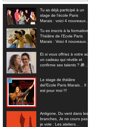
ton talent (+ tes vidéos offertes)
exploser tes li
offertes) 🎬
Tu as déjà participé à un
stage de l'école Paris
Marais : voici 4 nouveaux
stages pour sublimer ton
Tu es inscris à la formation
talent (+ tes vidéos offertes)
Théâtre de l'Ecole Paris
Marais : Voici 4 nouveaux
stages pour exploser tes
limites (+ tes vidéos
Et si vous offriez à votre ado
offertes) 🎬
un cadeau qui révèle et
confirme ses talents ? 🎁
(Pour les vacances scolaires
de Noêl 2025... un stage
Le stage de théâtre
théâtre, cinéma, comédie
del’Ecole Paris Marais... Il
musicale, improvisation)
est pour moi !!!
Antigone, Du vent dans les
branches, Je ne cours pas
je vole : Les ateliers