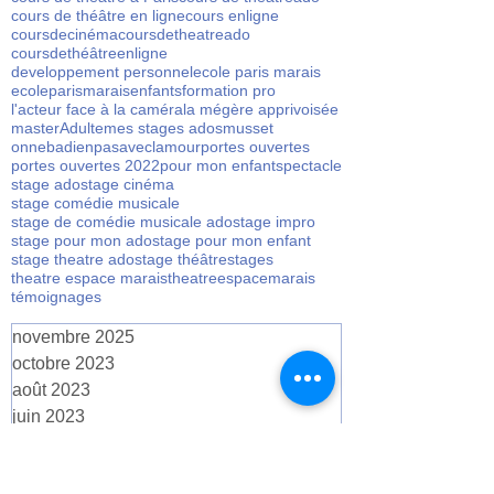
atelier specatcle
atelierspectacle
cours de cinéma
cours de cinéma en ligne
cours de theatre à Paris
cours de theatreado
cours de théâtre en ligne
cours enligne
coursdecinéma
coursdetheatreado
coursdethéâtreenligne
developpement personnel
ecole paris marais
ecoleparismarais
enfants
formation pro
l'acteur face à la caméra
la mégère apprivoisée
masterAdulte
mes stages ados
musset
onnebadienpasaveclamour
portes ouvertes
portes ouvertes 2022
pour mon enfant
spectacle
stage ado
stage cinéma
stage comédie musicale
stage de comédie musicale ado
stage impro
stage pour mon ado
stage pour mon enfant
stage theatre ado
stage théâtre
stages
theatre espace marais
theatreespacemarais
témoignages
novembre 2025
octobre 2023
août 2023
juin 2023
mai 2023