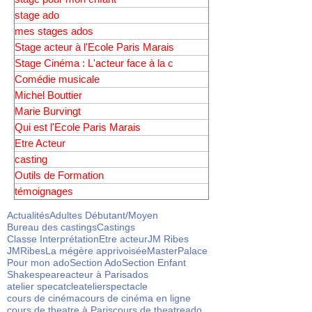
stage pour mon ado.
stage pour mon enfant
stage ado
mes stages ados
Stage acteur à l'Ecole Paris Marais
Stage Cinéma : L'acteur face à la c
Comédie musicale
Michel Bouttier
Marie Burvingt
Qui est l'Ecole Paris Marais
Etre Acteur
casting
Outils de Formation
témoignages
Actualités
Adultes Débutant/Moyen
Bureau des castings
Castings
Classe Interprétation
Etre acteur
JM Ribes
JMRibes
La mégère apprivoisée
Master
Palace
Pour mon ado
Section Ado
Section Enfant
Shakespeare
acteur à Paris
ados