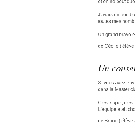
et on ne peut que
J'avais un bon ba
toutes mes nomb
Un grand bravo et
de Cécile ( élève
Un consei
Si vous avez envi
dans la Master c
C'est super, c'es
L'équipe était ch
de Bruno ( élève