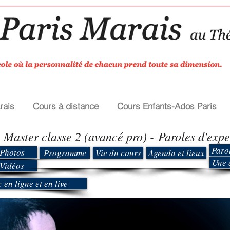
rais
Cours à distance
Cours Enfants-Ados Paris
 Master classe 2 (avancé pro) - Paroles d'expe
Parol
Photos
Programme
Vie du cours
Agenda et lieux
Une 
Vidéos
 en ligne et en live