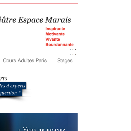
Cours Adultes Paris
Stages
rts
Je m'inscris
es d'experts
question ?