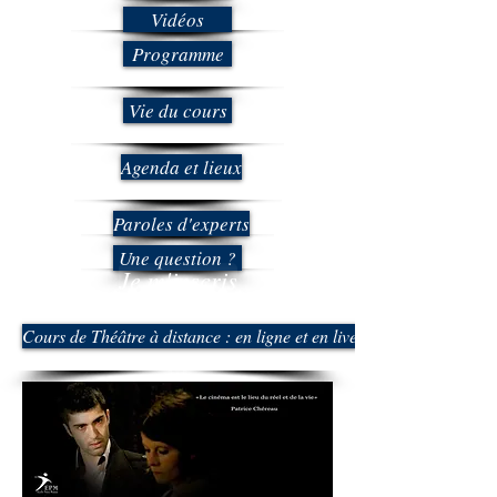
Vidéos
Programme
Vie du cours
Agenda et lieux
Paroles d'experts
Une question ?
Je m'inscris
Cours de Théâtre à distance : en ligne et en live