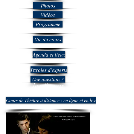
Photos
Vidéos
Programme
Vie du cours
Agenda et lieux
Paroles d'experts
Une question ?
Je m'inscris
Cours de Théâtre à distance : en ligne et en live