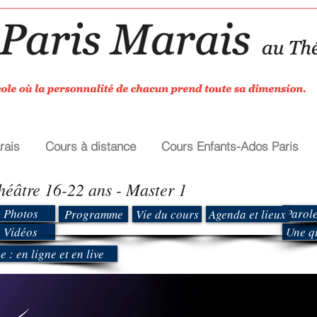
rais
Cours à distance
Cours Enfants-Ados Paris
héâtre 16-22 ans - Master 1
Photos
Parole
Programme
Vie du cours
Agenda et lieux
Vidéos
Une q
 : en ligne et en live