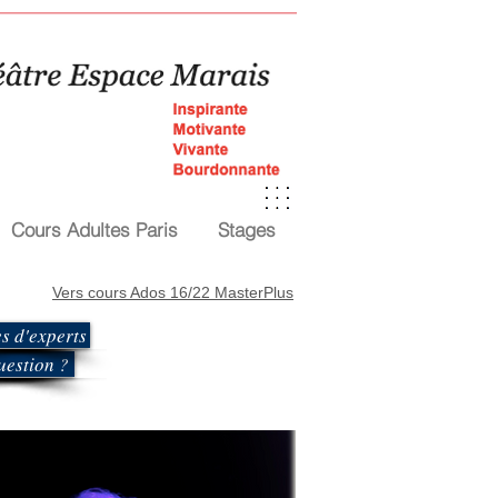
Cours Adultes Paris
Stages
Vers cours Ados 16/22 MasterPlus
Je m'inscris
s d'experts
uestion ?