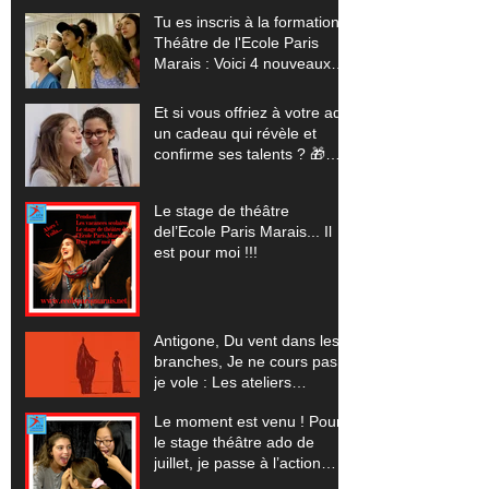
stages pour sublimer ton
Tu es inscris à la formation
talent (+ tes vidéos offertes)
Théâtre de l'Ecole Paris
Marais : Voici 4 nouveaux
stages pour exploser tes
limites (+ tes vidéos
Et si vous offriez à votre ado
offertes) 🎬
un cadeau qui révèle et
confirme ses talents ? 🎁
(Pour les vacances scolaires
de Noêl 2025... un stage
Le stage de théâtre
théâtre, cinéma, comédie
del’Ecole Paris Marais... Il
musicale, improvisation)
est pour moi !!!
Antigone, Du vent dans les
branches, Je ne cours pas
je vole : Les ateliers
spectacles pour 2023-24
Le moment est venu ! Pour
le stage théâtre ado de
juillet, je passe à l’action…