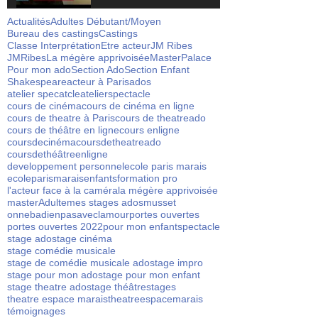
Actualités
Adultes Débutant/Moyen
Bureau des castings
Castings
Classe Interprétation
Etre acteur
JM Ribes
JMRibes
La mégère apprivoisée
Master
Palace
Pour mon ado
Section Ado
Section Enfant
Shakespeare
acteur à Paris
ados
atelier specatcle
atelierspectacle
cours de cinéma
cours de cinéma en ligne
cours de theatre à Paris
cours de theatreado
cours de théâtre en ligne
cours enligne
coursdecinéma
coursdetheatreado
coursdethéâtreenligne
developpement personnel
ecole paris marais
ecoleparismarais
enfants
formation pro
l'acteur face à la caméra
la mégère apprivoisée
masterAdulte
mes stages ados
musset
onnebadienpasaveclamour
portes ouvertes
portes ouvertes 2022
pour mon enfant
spectacle
stage ado
stage cinéma
stage comédie musicale
stage de comédie musicale ado
stage impro
stage pour mon ado
stage pour mon enfant
stage theatre ado
stage théâtre
stages
theatre espace marais
theatreespacemarais
témoignages