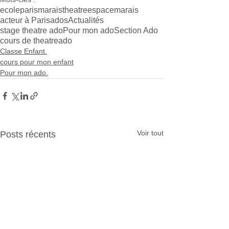
ecoleparismarais
theatreespacemarais
acteur à Paris
ados
Actualités
stage theatre ado
Pour mon ado
Section Ado
cours de theatreado
Classe Enfant.
cours pour mon enfant
Pour mon ado.
Voir tout
Posts récents