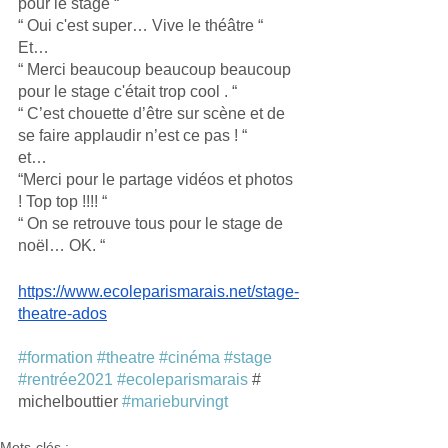
pour le stage “
“ Oui c'est super… Vive le théâtre “ 
Et… 
“ Merci beaucoup beaucoup beaucoup 
pour le stage c'était trop cool . “
“ C’est chouette d’être sur scène et de 
se faire applaudir n’est ce pas ! “
et…
“Merci pour le partage vidéos et photos 
! Top top !!!! “
“ On se retrouve tous pour le stage de 
noël… OK. “
https://www.ecoleparismarais.net/stage-
theatre-ados
#formation
#theatre
#cinéma
#stage
#rentrée2021
#ecoleparismarais
 # 
michelbouttier 
#marieburvingt
Mots-clés :