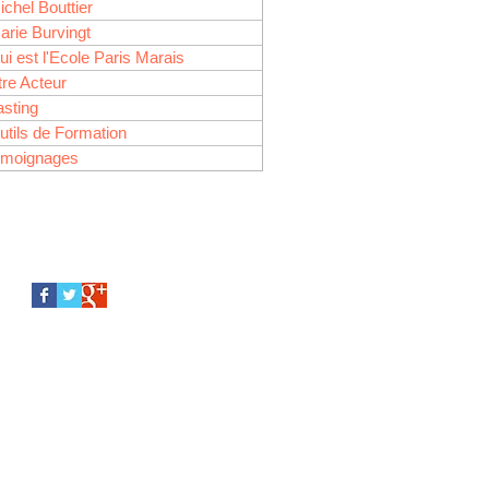
ichel Bouttier
arie Burvingt
ui est l'Ecole Paris Marais
tre Acteur
asting
 acteur de cinéma ? Tu
utils de Formation
émoignages
Recent Posts
Archive