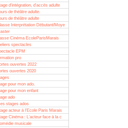
tage d'intégration, d'accès adulte
ours de théâtre adulte.
ours de théâtre adulte
lasse Interprétation Débutant/Moye
aster
lasse Cinéma EcoleParisMarais
et
teliers spectacles
pectacle EPM
ormation pro
ortes ouvertes 2022
ortes ouvertes 2020
tages
tage pour mon ado.
tage pour mon enfant
tage ado
es stages ados
tage acteur à l'Ecole Paris Marais
tage Cinéma : L'acteur face à la c
omédie musicale