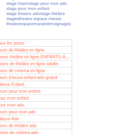
stage impro
stage pour mon ado
stage pour mon enfant
stage theatre ado
stage théâtre
stages
theatre espace marais
theatreespacemarais
témoignages
es branches, Je ne
eliers spectacles pour
ous les posts
ours de théâtre en ligne.
Cours théâtre en ligne ENFANTS-ADOS
ours de théâtre en ligne adulte.
ours de cinéma en ligne
 le stage théâtre ado
ours d'essai enfant-ado gratuit
tion…
lasse Enfant.
ours pour mon enfant
our mon enfant
our mon ado.
ours pour mon ado
lasse Ado
ours de théâtre ado
ours de cinéma ado
e à l’action… Au stage