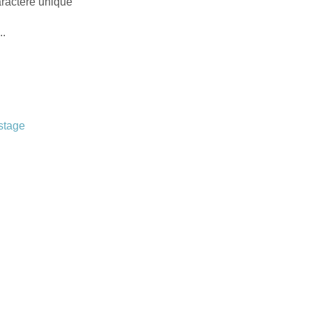
aractère unique
..
stage