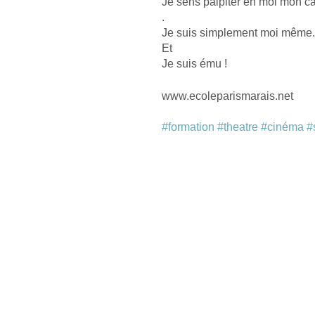
Je sens palpiter en moi mon c
.
Je suis simplement moi même.
Et
Je suis ému !
www.ecoleparismarais.net
#formation
#theatre
#cinéma
#