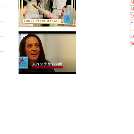
M
M
Q
E
c
Tu as le désir de devenir
O
l’es déjà, et…
t