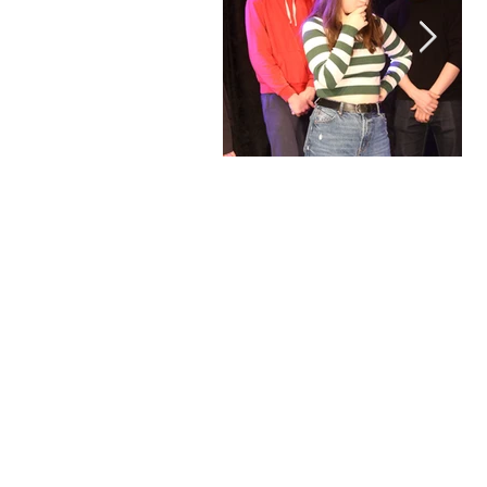
Tu as déjà participé à
Tu
un stage de l'école Paris
fo
Marais : voici 4
l'
nouveaux stages pour
Vo
sublimer ton talent (+
po
tes vidéos offertes)
(+