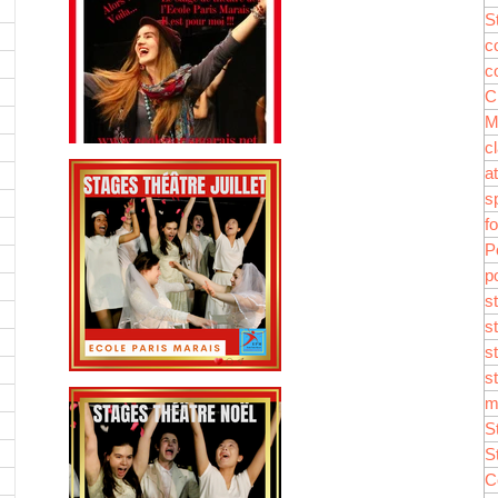
de théâtre de Juillet !
S
c
c
C
M
c
Stage Théâtre ado en juill
a
s
f
P
p
s
s
s
s
Stage théâtre à Noël
m
S
S
C