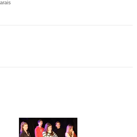
arais
Tu as déjà participé à un stage de l'école Paris
Marais : voici 4 nouveaux
ton talent (+ tes vidéos off