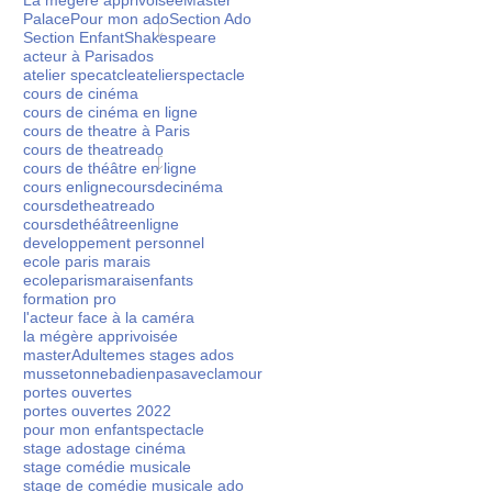
La mégère apprivoisée
Master
Palace
Pour mon ado
Section Ado
Section Enfant
Shakespeare
acteur à Paris
ados
on Théâtre de l'Ecole
atelier specatcle
atelierspectacle
cours de cinéma
uveaux stages pour
cours de cinéma en ligne
 vidéos offertes) 🎬
cours de theatre à Paris
cours de theatreado
cours de théâtre en ligne
ge Théâtre ado en
Stage théâtre à Noël
Inca
cours enligne
coursdecinéma
coursdetheatreado
let
l'at
coursdethéâtreenligne
 ado un cadeau qui
developpement personnel
ents ? 🎁(Pour les
ME
ecole paris marais
l 2025... un stage
ecoleparismarais
enfants
APP
 musicale,
formation pro
l'acteur face à la caméra
la mégère apprivoisée
masterAdulte
mes stages ados
musset
onnebadienpasaveclamour
portes ouvertes
ole Paris Marais... Il
portes ouvertes 2022
pour mon enfant
spectacle
stage ado
stage cinéma
stage comédie musicale
stage de comédie musicale ado