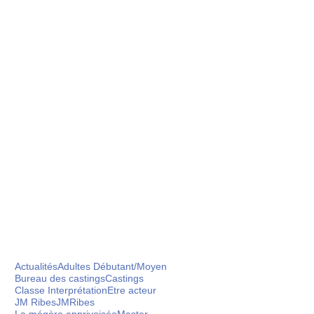
Actualités
Adultes Débutant/Moyen
Bureau des castings
Castings
Classe Interprétation
Etre acteur
 stages pour sublimer
JM Ribes
JMRibes
ertes)