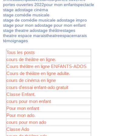
portes ouvertes 2022
pour mon enfant
spectacle
stage ado
stage cinéma
stage comédie musicale
stage de comédie musicale ado
stage impro
stage pour mon ado
stage pour mon enfant
stage theatre ado
stage théâtre
stages
theatre espace marais
theatreespacemarais
témoignages
Tous les posts
cours de théâtre en ligne.
Cours théâtre en ligne ENFANTS-ADOS
Cours de théâtre en ligne adulte.
cours de cinéma en ligne
cours d'essai enfant-ado gratuit
Classe Enfant.
cours pour mon enfant
Pour mon enfant
Pour mon ado.
cours pour mon ado
Classe Ado