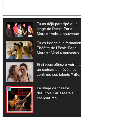
de l'école Paris Marais : voici 4
Théâtre de l'Ec
nouveaux stages pour sublimer
Voici 4 nouvea
ton talent (+ tes vidéos offertes)
exploser tes li
offertes) 🎬
Tu as déjà participé à un
stage de l'école Paris
Marais : voici 4 nouveaux
stages pour sublimer ton
Tu es inscris à la formation
talent (+ tes vidéos offertes)
Théâtre de l'Ecole Paris
Marais : Voici 4 nouveaux
stages pour exploser tes
limites (+ tes vidéos
Et si vous offriez à votre ado
offertes) 🎬
un cadeau qui révèle et
confirme ses talents ? 🎁
(Pour les vacances scolaires
de Noêl 2025... un stage
Le stage de théâtre
théâtre, cinéma, comédie
del’Ecole Paris Marais... Il
musicale, improvisation)
est pour moi !!!