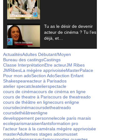
Tu as le désir de devenir
acteur de cinéma ? Tu l’es
déjà, et…
Actualités
Adultes Débutant/Moyen
Bureau des castings
Castings
Classe Interprétation
Etre acteur
JM Ribes
JMRibes
La mégère apprivoisée
Master
Palace
Pour mon ado
Section Ado
Section Enfant
Shakespeare
acteur à Paris
ados
atelier specatcle
atelierspectacle
cours de cinéma
cours de cinéma en ligne
cours de theatre à Paris
cours de theatreado
cours de théâtre en ligne
cours enligne
coursdecinéma
coursdetheatreado
coursdethéâtreenligne
developpement personnel
ecole paris marais
ecoleparismarais
enfants
formation pro
l'acteur face à la caméra
la mégère apprivoisée
masterAdulte
mes stages ados
musset
onnebadienpasaveclamour
portes ouvertes