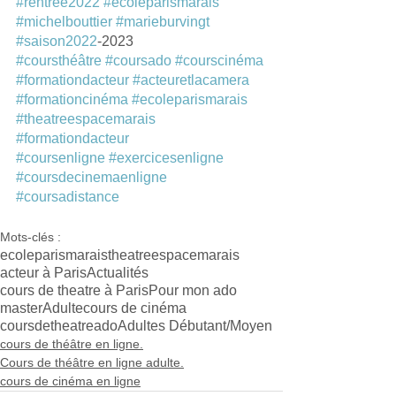
#rentrée2022
#ecoleparismarais
#michelbouttier
#marieburvingt
#saison2022
-2023 
#coursthéâtre
#coursado
#courscinéma
#formationdacteur
#acteuretlacamera
#formationcinéma
#ecoleparismarais
#theatreespacemarais
#formationdacteur
#coursenligne
#exercicesenligne
#coursdecinemaenligne
#coursadistance
Mots-clés :
ecoleparismarais
theatreespacemarais
acteur à Paris
Actualités
cours de theatre à Paris
Pour mon ado
masterAdulte
cours de cinéma
coursdetheatreado
Adultes Débutant/Moyen
cours de théâtre en ligne.
Cours de théâtre en ligne adulte.
cours de cinéma en ligne