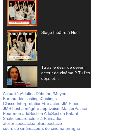
Stage théâtre à Noël
Tu as le désir de devenir
acteur de cinéma ? Tu l’es
déjà, et…
Actualités
Adultes Débutant/Moyen
Bureau des castings
Castings
Classe Interprétation
Etre acteur
JM Ribes
JMRibes
La mégère apprivoisée
Master
Palace
Pour mon ado
Section Ado
Section Enfant
Shakespeare
acteur à Paris
ados
atelier specatcle
atelierspectacle
cours de cinéma
cours de cinéma en ligne