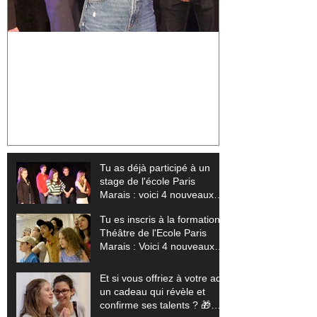
Tu as déjà participé à un stage
Tu es inscris à
de l'école Paris Marais : voici 4
Théâtre de l'Ec
nouveaux stages pour sublimer
Voici 4 nouvea
ton talent (+ tes vidéos offertes)
exploser tes li
offertes) 🎬
Tu as déjà participé à un
stage de l'école Paris
Marais : voici 4 nouveaux
stages pour sublimer ton
Tu es inscris à la formation
talent (+ tes vidéos offertes)
Théâtre de l'Ecole Paris
Marais : Voici 4 nouveaux
stages pour exploser tes
limites (+ tes vidéos
Et si vous offriez à votre ado
offertes) 🎬
un cadeau qui révèle et
confirme ses talents ? 🎁