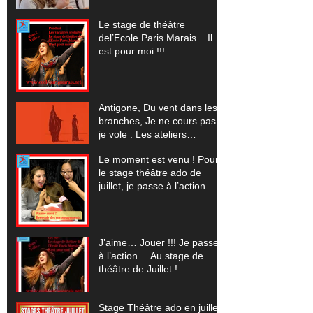
(Pour les vacances scolaires
de Noêl 2025... un stage
Le stage de théâtre
théâtre, cinéma, comédie
del’Ecole Paris Marais... Il
musicale, improvisation)
est pour moi !!!
Antigone, Du vent dans les
branches, Je ne cours pas
je vole : Les ateliers
spectacles pour 2023-24
Le moment est venu ! Pour
le stage théâtre ado de
juillet, je passe à l’action…
J’aime… Jouer !!! Je passe
à l’action… Au stage de
théâtre de Juillet !
Stage Théâtre ado en juillet