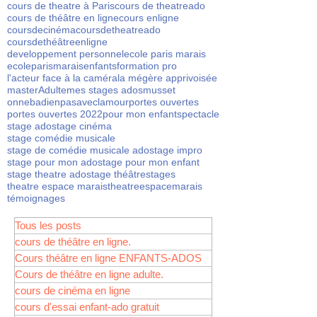
cours de theatre à Paris
cours de theatreado
cours de théâtre en ligne
cours enligne
coursdecinéma
coursdetheatreado
coursdethéâtreenligne
developpement personnel
ecole paris marais
ecoleparismarais
enfants
formation pro
l'acteur face à la caméra
la mégère apprivoisée
masterAdulte
mes stages ados
musset
onnebadienpasaveclamour
portes ouvertes
portes ouvertes 2022
pour mon enfant
spectacle
stage ado
stage cinéma
stage comédie musicale
stage de comédie musicale ado
stage impro
stage pour mon ado
stage pour mon enfant
stage theatre ado
stage théâtre
stages
theatre espace marais
theatreespacemarais
témoignages
Tous les posts
cours de théâtre en ligne.
Cours théâtre en ligne ENFANTS-ADOS
Cours de théâtre en ligne adulte.
cours de cinéma en ligne
cours d'essai enfant-ado gratuit