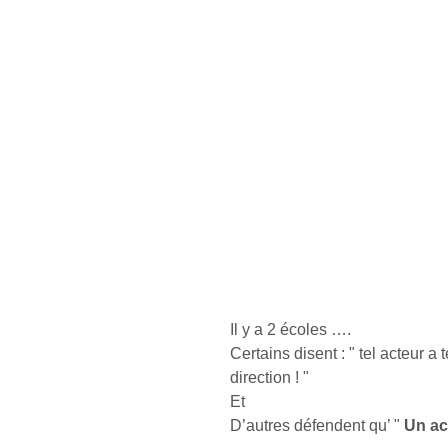
Il y a 2 écoles ….
Certains disent : " tel acteur a 
direction ! "
Et 
D’autres défendent qu’ " 
Un ac