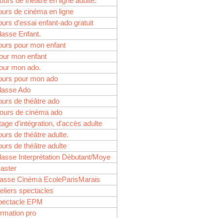
ours de théâtre en ligne adulte.
ours de cinéma en ligne
 le stage théâtre ado
ours d'essai enfant-ado gratuit
tion…
lasse Enfant.
ours pour mon enfant
our mon enfant
our mon ado.
ours pour mon ado
lasse Ado
ours de théâtre ado
ours de cinéma ado
e à l’action… Au stage
tage d'intégration, d'accès adulte
ours de théâtre adulte.
ours de théâtre adulte
lasse Interprétation Débutant/Moye
aster
lasse Cinéma EcoleParisMarais
et
teliers spectacles
pectacle EPM
ormation pro