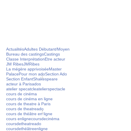
Actualités
Adultes Débutant/Moyen
Bureau des castings
Castings
Classe Interprétation
Etre acteur
 stages pour sublimer
JM Ribes
JMRibes
ertes)
La mégère apprivoisée
Master
Palace
Pour mon ado
Section Ado
Section Enfant
Shakespeare
acteur à Paris
ados
on Théâtre de l'Ecole
atelier specatcle
atelierspectacle
cours de cinéma
uveaux stages pour
cours de cinéma en ligne
 vidéos offertes) 🎬
cours de theatre à Paris
cours de theatreado
cours de théâtre en ligne
ge Théâtre ado en
Stage théâtre à Noël
Inca
cours enligne
coursdecinéma
coursdetheatreado
let
l'at
coursdethéâtreenligne
 ado un cadeau qui