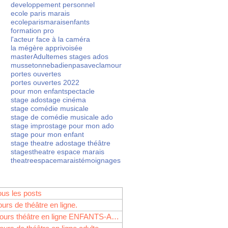
developpement personnel
ents ? 🎁(Pour les
ME
ecole paris marais
l 2025... un stage
ecoleparismarais
enfants
APP
 musicale,
formation pro
l'acteur face à la caméra
la mégère apprivoisée
masterAdulte
mes stages ados
musset
onnebadienpasaveclamour
portes ouvertes
ole Paris Marais... Il
portes ouvertes 2022
pour mon enfant
spectacle
stage ado
stage cinéma
stage comédie musicale
stage de comédie musicale ado
stage impro
stage pour mon ado
stage pour mon enfant
stage theatre ado
stage théâtre
stages
theatre espace marais
theatreespacemarais
témoignages
es branches, Je ne
eliers spectacles pour
ous les posts
ours de théâtre en ligne.
Cours théâtre en ligne ENFANTS-ADOS