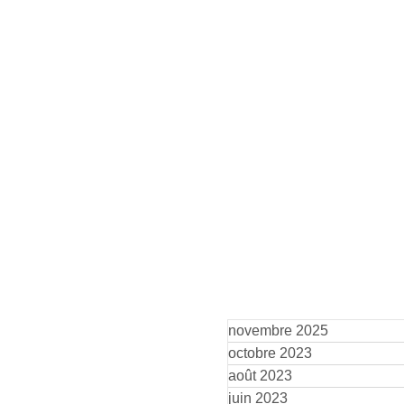
Tu as déjà participé à
Tu
un stage de l'école Paris
fo
Marais : voici 4
l'
nouveaux stages pour
Vo
sublimer ton talent (+
po
tes vidéos offertes)
(+
novembre 2025
octobre 2023
août 2023
juin 2023