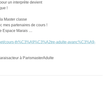
pour un interprète devient 
que !
la Master classe 
c mes partenaires de cours !
tre Espace Marais …
is.net/cours-th%C3%A9%C3%A2tre-adulte-avanc%C3%A9-
arais
acteur à Paris
masterAdulte