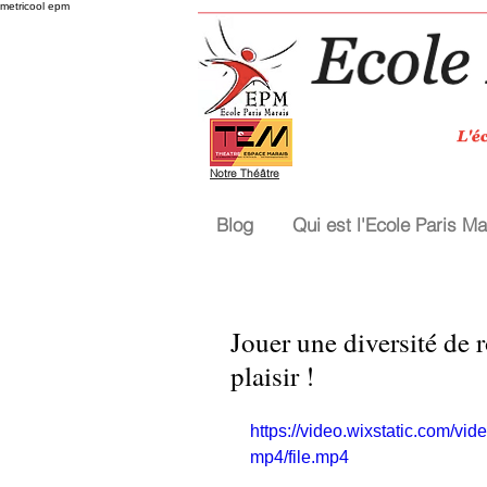
metricool epm
Notre Théâtre
Blog
Qui est l'Ecole Paris Ma
Jouer une diversité de r
plaisir !
https://video.wixstatic.com/
mp4/file.mp4