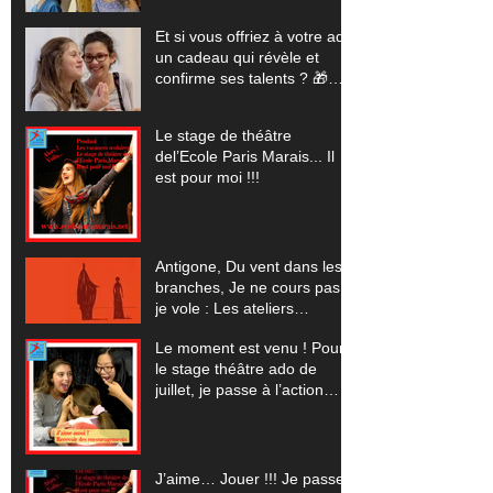
stages pour exploser tes
limites (+ tes vidéos
Et si vous offriez à votre ado
offertes) 🎬
un cadeau qui révèle et
confirme ses talents ? 🎁
(Pour les vacances scolaires
de Noêl 2025... un stage
Le stage de théâtre
théâtre, cinéma, comédie
del’Ecole Paris Marais... Il
musicale, improvisation)
est pour moi !!!
Antigone, Du vent dans les
branches, Je ne cours pas
je vole : Les ateliers
spectacles pour 2023-24
Le moment est venu ! Pour
le stage théâtre ado de
juillet, je passe à l’action…
J’aime… Jouer !!! Je passe