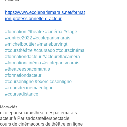
https://www.ecoleparismarais.net/format
ion-professionnelle-d-acteur
#formation
#theatre
#cinéma
#stage
#rentrée2022
#ecoleparismarais
#michelbouttier
#marieburvingt
#coursthéâtre
#coursado
#courscinéma
#formationdacteur
#acteuretlacamera
#formationcinéma
#ecoleparismarais
#theatreespacemarais
#formationdacteur
#coursenligne
#exercicesenligne
#coursdecinemaenligne
#coursadistance
Mots-clés :
ecoleparismarais
theatreespacemarais
acteur à Paris
ados
atelierspectacle
cours de cinéma
cours de théâtre en ligne