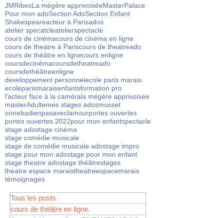
JMRibes
La mégère apprivoisée
Master
Palace
Pour mon ado
Section Ado
Section Enfant
Shakespeare
acteur à Paris
ados
atelier specatcle
atelierspectacle
cours de cinéma
cours de cinéma en ligne
cours de theatre à Paris
cours de theatreado
cours de théâtre en ligne
cours enligne
coursdecinéma
coursdetheatreado
coursdethéâtreenligne
developpement personnel
ecole paris marais
ecoleparismarais
enfants
formation pro
l'acteur face à la caméra
la mégère apprivoisée
masterAdulte
mes stages ados
musset
onnebadienpasaveclamour
portes ouvertes
portes ouvertes 2022
pour mon enfant
spectacle
stage ado
stage cinéma
stage comédie musicale
stage de comédie musicale ado
stage impro
stage pour mon ado
stage pour mon enfant
stage theatre ado
stage théâtre
stages
theatre espace marais
theatreespacemarais
témoignages
Tous les posts
cours de théâtre en ligne.