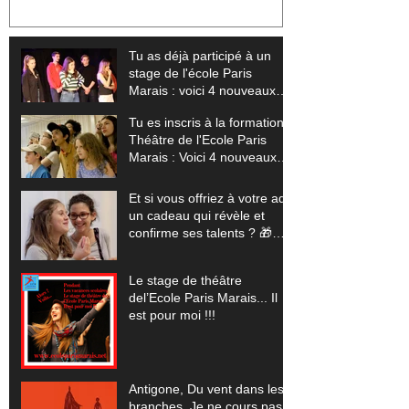
nouveaux stages pour sublimer
Voici 4 nouvea
ton talent (+ tes vidéos offertes)
exploser tes li
offertes) 🎬
Tu as déjà participé à un
stage de l'école Paris
Marais : voici 4 nouveaux
stages pour sublimer ton
Tu es inscris à la formation
talent (+ tes vidéos offertes)
Théâtre de l'Ecole Paris
Marais : Voici 4 nouveaux
stages pour exploser tes
limites (+ tes vidéos
Et si vous offriez à votre ado
offertes) 🎬
un cadeau qui révèle et
confirme ses talents ? 🎁
(Pour les vacances scolaires
de Noêl 2025... un stage
Le stage de théâtre
théâtre, cinéma, comédie
del’Ecole Paris Marais... Il
musicale, improvisation)
est pour moi !!!
Antigone, Du vent dans les
branches, Je ne cours pas