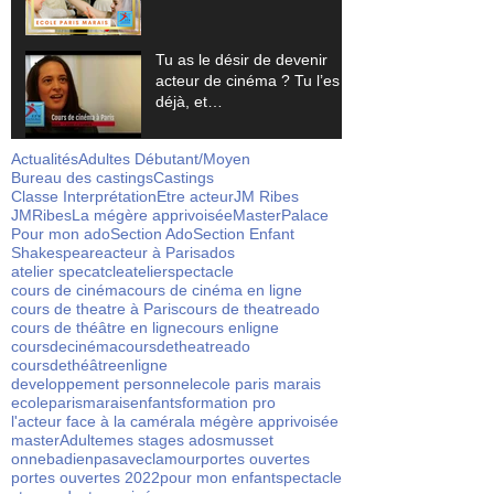
Tu as le désir de devenir
acteur de cinéma ? Tu l’es
déjà, et…
Actualités
Adultes Débutant/Moyen
Bureau des castings
Castings
Classe Interprétation
Etre acteur
JM Ribes
JMRibes
La mégère apprivoisée
Master
Palace
Pour mon ado
Section Ado
Section Enfant
Shakespeare
acteur à Paris
ados
atelier specatcle
atelierspectacle
cours de cinéma
cours de cinéma en ligne
cours de theatre à Paris
cours de theatreado
cours de théâtre en ligne
cours enligne
coursdecinéma
coursdetheatreado
coursdethéâtreenligne
developpement personnel
ecole paris marais
ecoleparismarais
enfants
formation pro
l'acteur face à la caméra
la mégère apprivoisée
masterAdulte
mes stages ados
musset
onnebadienpasaveclamour
portes ouvertes
portes ouvertes 2022
pour mon enfant
spectacle