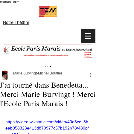
metricool epm
Notre Théâtre
Marie Burvingt-Michel Bouttier
J'ai tourné dans Benedetta...
Merci Marie Burvingt ! Merci
l'Ecole Paris Marais !
https://video.wixstatic.com/video/40a3cc_3b
eab058323e413d870977c57b192b78/480p/