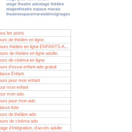
stage theatre ado
stage théâtre
stages
theatre espace marais
theatreespacemarais
témoignages
es branches, Je ne
eliers spectacles pour
ous les posts
ours de théâtre en ligne.
Cours théâtre en ligne ENFANTS-ADOS
ours de théâtre en ligne adulte.
ours de cinéma en ligne
 le stage théâtre ado
ours d'essai enfant-ado gratuit
tion…
lasse Enfant.
ours pour mon enfant
our mon enfant
our mon ado.
ours pour mon ado
lasse Ado
ours de théâtre ado
ours de cinéma ado
e à l’action… Au stage
tage d'intégration, d'accès adulte