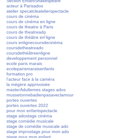
Section Enfant
Shakespeare
acteur à Paris
ados
on Théâtre de l'Ecole
atelier specatcle
atelierspectacle
cours de cinéma
uveaux stages pour
cours de cinéma en ligne
 vidéos offertes) 🎬
cours de theatre à Paris
cours de theatreado
cours de théâtre en ligne
ge Théâtre ado en
Stage théâtre à Noël
Inca
cours enligne
coursdecinéma
coursdetheatreado
let
l'at
coursdethéâtreenligne
 ado un cadeau qui
developpement personnel
ents ? 🎁(Pour les
ME
ecole paris marais
l 2025... un stage
ecoleparismarais
enfants
APP
 musicale,
formation pro
l'acteur face à la caméra
la mégère apprivoisée
masterAdulte
mes stages ados
musset
onnebadienpasaveclamour
portes ouvertes
ole Paris Marais... Il
portes ouvertes 2022
pour mon enfant
spectacle
stage ado
stage cinéma
stage comédie musicale
stage de comédie musicale ado
stage impro
stage pour mon ado
stage pour mon enfant