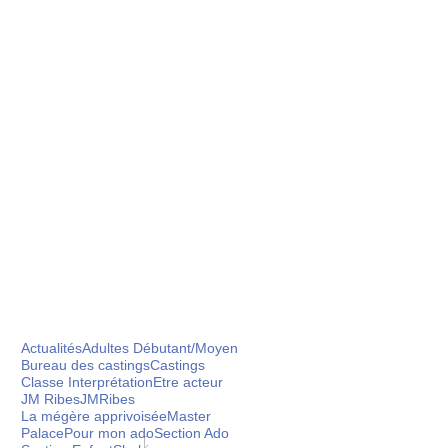
Actualités
Adultes Débutant/Moyen
Bureau des castings
Castings
Classe Interprétation
Etre acteur
 stages pour sublimer
JM Ribes
JMRibes
ertes)
La mégère apprivoisée
Master
Palace
Pour mon ado
Section Ado