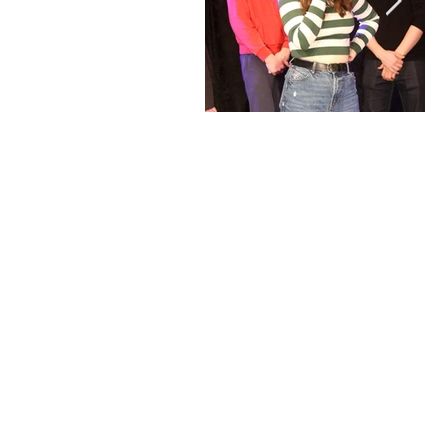
Tu as déjà participé à
Tu
un stage de l'école Paris
fo
Marais : voici 4
l'
nouveaux stages pour
Vo
sublimer ton talent (+
po
tes vidéos offertes)
(+