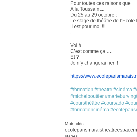
Pour toutes ces raisons que 
A la Toussaint...
Du 25 au 29 octobre :
Le stage de théâtre de l’Ecole
Il est pour moi !!!
.
Voilà
C’est comme ça ….
Et ?
Je n’y changerai rien !
https://www.ecoleparismarais.n
#formation
#theatre
#cinéma
#
#michelbouttier
#marieburving
#coursthéâtre
#coursado
#cou
#formationcinéma
#ecoleparis
Mots-clés :
ecoleparismarais
theatreespacem
stages