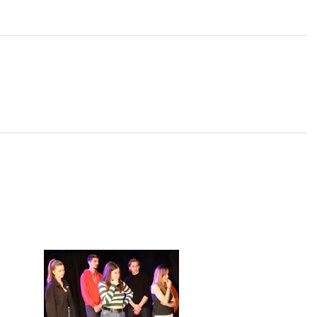
Tu as déjà participé à un stage de l'école Paris
Marais : voici 4 nouveaux
ton talent (+ tes vidéos off