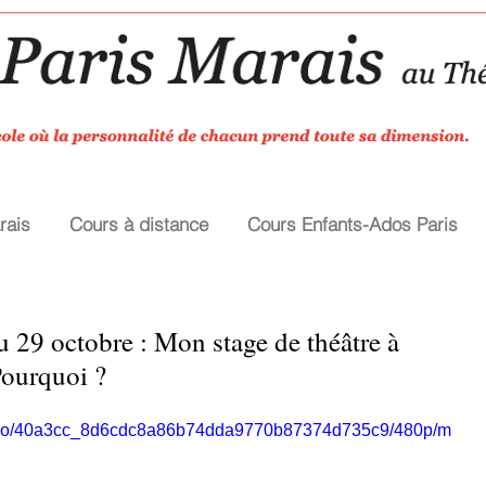
rais
Cours à distance
Cours Enfants-Ados Paris
u 29 octobre : Mon stage de théâtre à
Pourquoi ?
/video/40a3cc_8d6cdc8a86b74dda9770b87374d735c9/480p/m