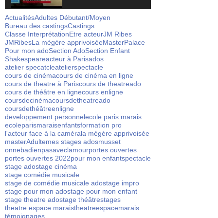
Actualités
Adultes Débutant/Moyen
Bureau des castings
Castings
Classe Interprétation
Etre acteur
JM Ribes
JMRibes
La mégère apprivoisée
Master
Palace
Pour mon ado
Section Ado
Section Enfant
Shakespeare
acteur à Paris
ados
atelier specatcle
atelierspectacle
cours de cinéma
cours de cinéma en ligne
cours de theatre à Paris
cours de theatreado
cours de théâtre en ligne
cours enligne
coursdecinéma
coursdetheatreado
coursdethéâtreenligne
developpement personnel
ecole paris marais
ecoleparismarais
enfants
formation pro
l'acteur face à la caméra
la mégère apprivoisée
masterAdulte
mes stages ados
musset
onnebadienpasaveclamour
portes ouvertes
portes ouvertes 2022
pour mon enfant
spectacle
stage ado
stage cinéma
stage comédie musicale
stage de comédie musicale ado
stage impro
stage pour mon ado
stage pour mon enfant
stage theatre ado
stage théâtre
stages
theatre espace marais
theatreespacemarais
témoignages