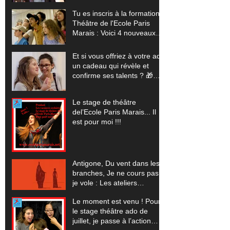
stages pour sublimer ton
Tu es inscris à la formation
talent (+ tes vidéos offertes)
Théâtre de l'Ecole Paris
Marais : Voici 4 nouveaux
stages pour exploser tes
limites (+ tes vidéos
Et si vous offriez à votre ado
offertes) 🎬
un cadeau qui révèle et
confirme ses talents ? 🎁
(Pour les vacances scolaires
de Noêl 2025... un stage
Le stage de théâtre
théâtre, cinéma, comédie
del’Ecole Paris Marais... Il
musicale, improvisation)
est pour moi !!!
Antigone, Du vent dans les
branches, Je ne cours pas
je vole : Les ateliers
spectacles pour 2023-24
Le moment est venu ! Pour
le stage théâtre ado de
juillet, je passe à l’action…