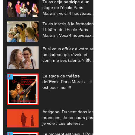
offertes) 🎬
Tu as déjà participé à un
stage de l'école Paris
Marais : voici 4 nouveaux
stages pour sublimer ton
Tu es inscris à la formation
talent (+ tes vidéos offertes)
Théâtre de l'Ecole Paris
Marais : Voici 4 nouveaux
stages pour exploser tes
limites (+ tes vidéos
Et si vous offriez à votre ado
offertes) 🎬
un cadeau qui révèle et
confirme ses talents ? 🎁
(Pour les vacances scolaires
de Noêl 2025... un stage
Le stage de théâtre
théâtre, cinéma, comédie
del’Ecole Paris Marais... Il
musicale, improvisation)
est pour moi !!!
Antigone, Du vent dans les
branches, Je ne cours pas
je vole : Les ateliers
spectacles pour 2023-24
Le moment est venu ! Pour