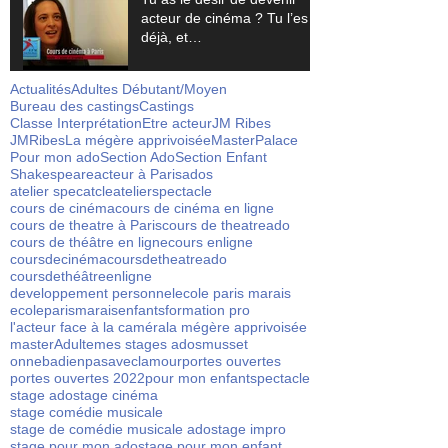
acteur de cinéma ? Tu l’es
déjà, et…
Actualités
Adultes Débutant/Moyen
Bureau des castings
Castings
Classe Interprétation
Etre acteur
JM Ribes
JMRibes
La mégère apprivoisée
Master
Palace
Pour mon ado
Section Ado
Section Enfant
Shakespeare
acteur à Paris
ados
atelier specatcle
atelierspectacle
cours de cinéma
cours de cinéma en ligne
cours de theatre à Paris
cours de theatreado
cours de théâtre en ligne
cours enligne
coursdecinéma
coursdetheatreado
coursdethéâtreenligne
developpement personnel
ecole paris marais
ecoleparismarais
enfants
formation pro
l'acteur face à la caméra
la mégère apprivoisée
masterAdulte
mes stages ados
musset
onnebadienpasaveclamour
portes ouvertes
portes ouvertes 2022
pour mon enfant
spectacle
stage ado
stage cinéma
stage comédie musicale
stage de comédie musicale ado
stage impro
stage pour mon ado
stage pour mon enfant