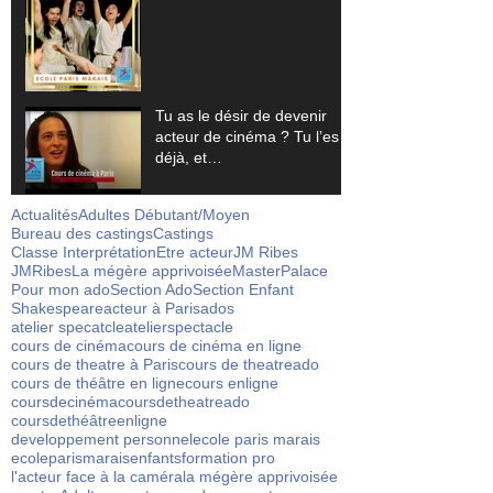
Tu as le désir de devenir
acteur de cinéma ? Tu l’es
déjà, et…
Actualités
Adultes Débutant/Moyen
Bureau des castings
Castings
Classe Interprétation
Etre acteur
JM Ribes
JMRibes
La mégère apprivoisée
Master
Palace
Pour mon ado
Section Ado
Section Enfant
Shakespeare
acteur à Paris
ados
atelier specatcle
atelierspectacle
cours de cinéma
cours de cinéma en ligne
cours de theatre à Paris
cours de theatreado
cours de théâtre en ligne
cours enligne
coursdecinéma
coursdetheatreado
coursdethéâtreenligne
developpement personnel
ecole paris marais
ecoleparismarais
enfants
formation pro
l'acteur face à la caméra
la mégère apprivoisée