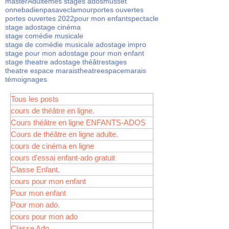
masterAdulte
mes stages ados
musset
onnebadienpasaveclamour
portes ouvertes
portes ouvertes 2022
pour mon enfant
spectacle
stage ado
stage cinéma
stage comédie musicale
stage de comédie musicale ado
stage impro
stage pour mon ado
stage pour mon enfant
stage theatre ado
stage théâtre
stages
theatre espace marais
theatreespacemarais
témoignages
Tous les posts
cours de théâtre en ligne.
Cours théâtre en ligne ENFANTS-ADOS
Cours de théâtre en ligne adulte.
cours de cinéma en ligne
cours d'essai enfant-ado gratuit
Classe Enfant.
cours pour mon enfant
Pour mon enfant
Pour mon ado.
cours pour mon ado
Classe Ado