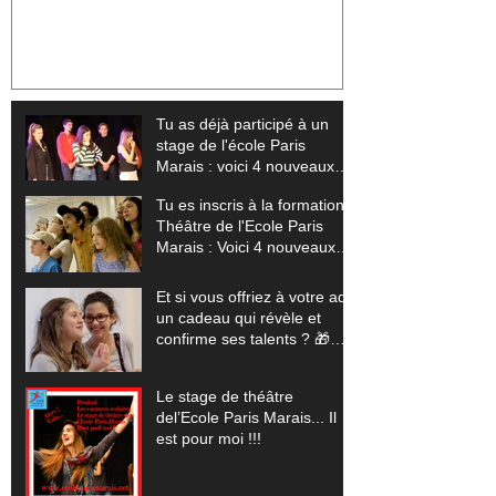
de l'école Paris Marais : voici 4
Théâtre de l'Ec
nouveaux stages pour sublimer
Voici 4 nouvea
ton talent (+ tes vidéos offertes)
exploser tes li
offertes) 🎬
Tu as déjà participé à un
stage de l'école Paris
Marais : voici 4 nouveaux
stages pour sublimer ton
Tu es inscris à la formation
talent (+ tes vidéos offertes)
Théâtre de l'Ecole Paris
Marais : Voici 4 nouveaux
stages pour exploser tes
limites (+ tes vidéos
Et si vous offriez à votre ado
offertes) 🎬
un cadeau qui révèle et
confirme ses talents ? 🎁
(Pour les vacances scolaires
de Noêl 2025... un stage
Le stage de théâtre
théâtre, cinéma, comédie
del’Ecole Paris Marais... Il
musicale, improvisation)
est pour moi !!!